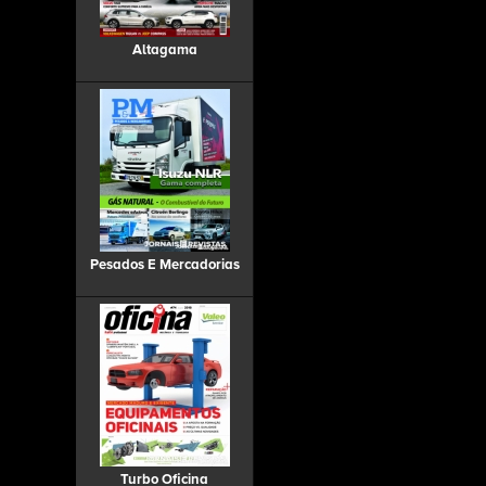
Altagama
Pesados E Mercadorias
Turbo Oficina