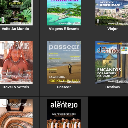
Volta Ao Mundo
Viagens E Resorts
Viajar
Travel & Safaris
Passear
Destinos