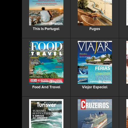
This Is Portugal
Fugas
Food And Travel
Viajar Especial