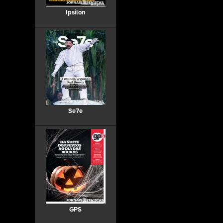
Ipsilon
Se7e
GPS