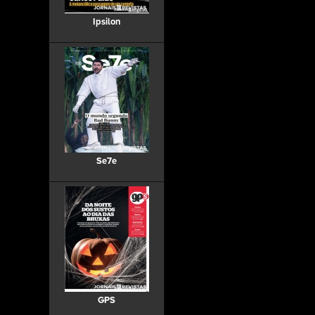
Ipsilon
Se7e
GPS