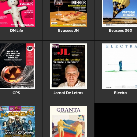
DN Life
Evasões JN
Evasões 360
GPS
Jornal De Letras
Electra