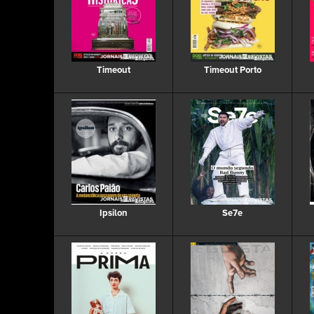
Timeout
Timeout Porto
Ipsilon
Se7e