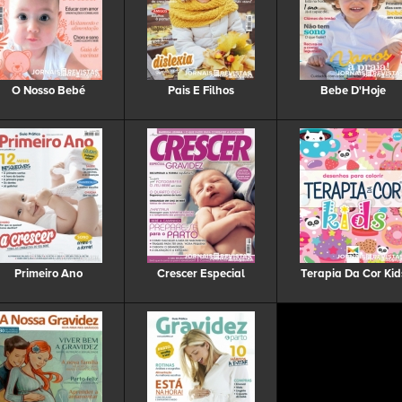
O Nosso Bebé
Pais E Filhos
Bebe D'Hoje
Primeiro Ano
Crescer Especial
Terapia Da Cor Kid