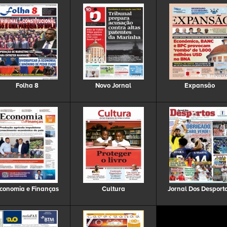
Folha 8
Novo Jornal
Expansão
conomia e Finanças
Cultura
Jornal Dos Desport