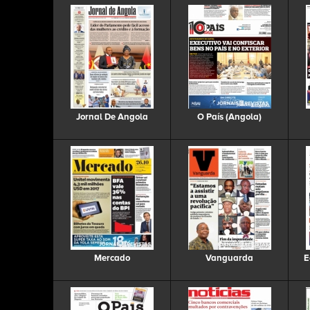
Jornal De Angola
O País (Angola)
Mercado
Vanguarda
E