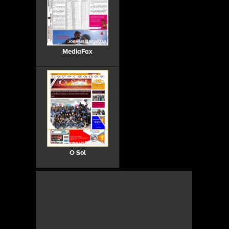
MediaFax
O Sol