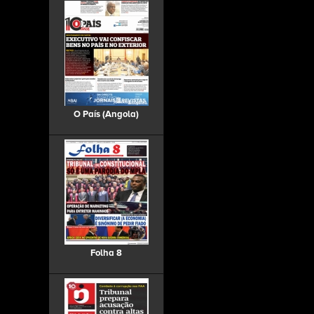
O País (Angola)
Folha 8