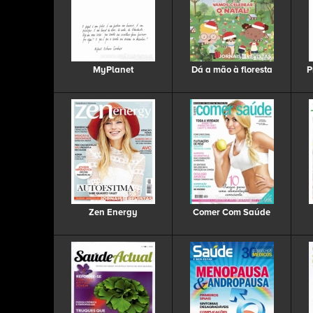
MyPlanet
Dá a mão à floresta
P
Zen Energy
Comer Com Saúde