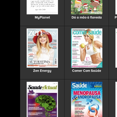
MyPlanet
Dá a mão à floresta
P
Zen Energy
Comer Com Saúde