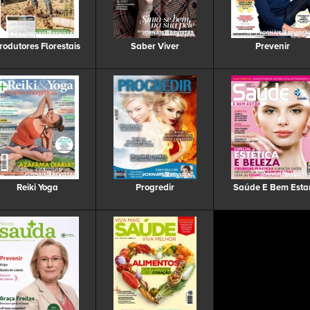
rodutores Florestais
Saber Viver
Prevenir
Reiki Yoga
Progredir
Saúde E Bem Esta