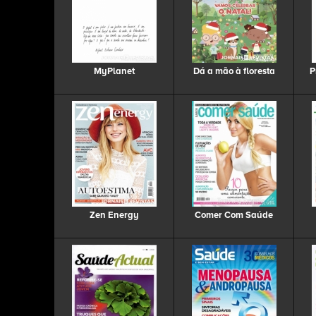
MyPlanet
Dá a mão à floresta
P
Zen Energy
Comer Com Saúde