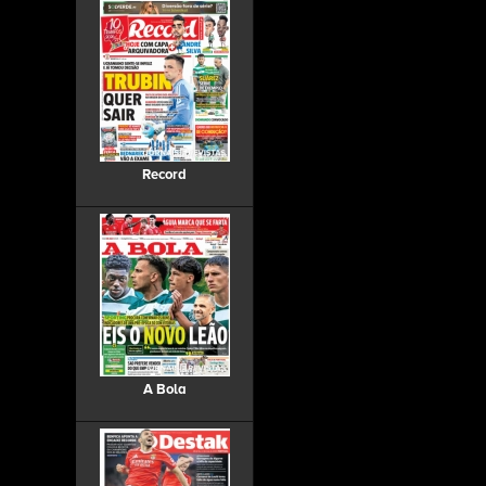
Record
A Bola