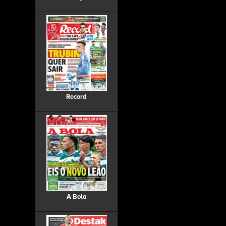
Record
A Bola