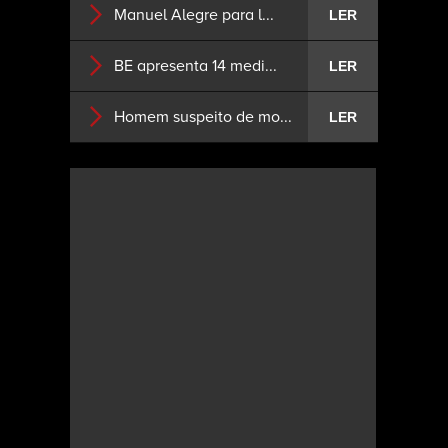
Manuel Alegre para l...
LER
BE apresenta 14 medi...
LER
Homem suspeito de mo...
LER