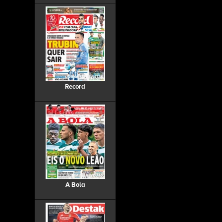
Record
A Bola